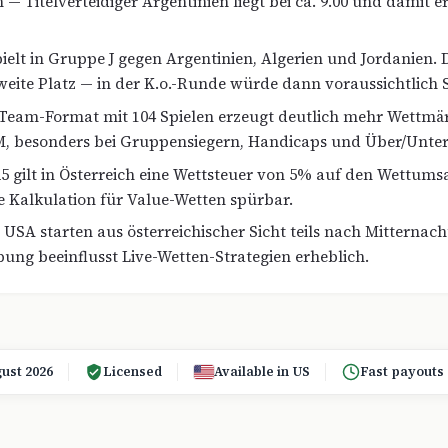
 — Titelverteidiger Argentinien liegt bei ca. 9.00 und damit e
pielt in Gruppe J gegen Argentinien, Algerien und Jordanien. D
 zweite Platz — in der K.o.-Runde würde dann voraussichtlich
Team-Format mit 104 Spielen erzeugt deutlich mehr Wettmärk
M, besonders bei Gruppensiegern, Handicaps und Über/Unter
025 gilt in Österreich eine Wettsteuer von 5% auf den Wettums
e Kalkulation für Value-Wetten spürbar.
n USA starten aus österreichischer Sicht teils nach Mitternac
bung beeinflusst Live-Wetten-Strategien erheblich.
ust 2026
Licensed
Available in US
Fast payouts