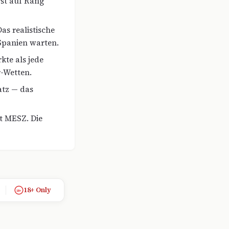
rst auf Rang
as realistische
 Spanien warten.
te als jede
-Wetten.
atz — das
ht MESZ. Die
18+ Only
18+