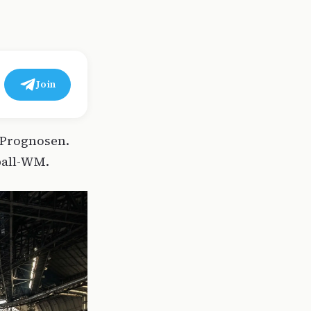
Join
 Prognosen.
ball-WM.