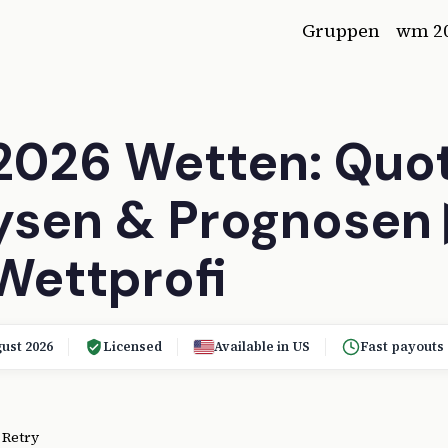
Gruppen
wm 2
026 Wetten: Quot
ysen & Prognosen
ettprofi
ust 2026
Licensed
Available in US
Fast payouts
.
Retry