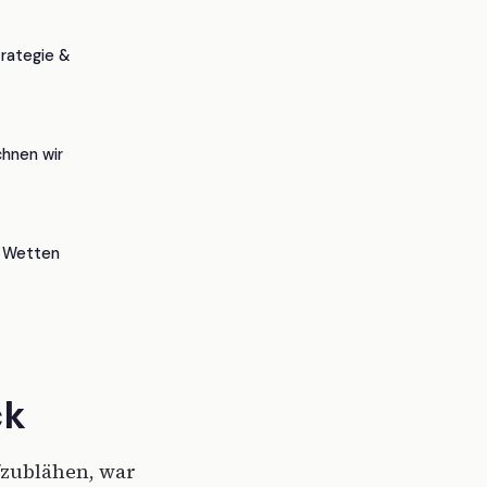
rategie &
hnen wir
6 Wetten
ck
fzublähen, war