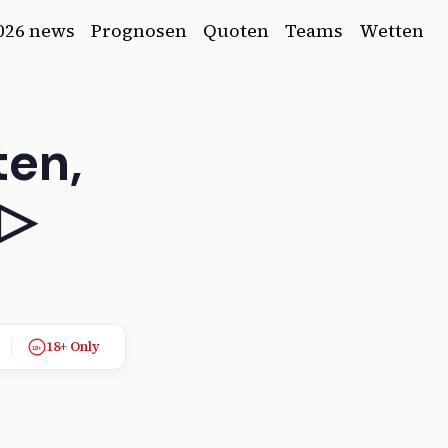
026 news
Prognosen
Quoten
Teams
Wetten
en,
 ▷
18+ Only
18+