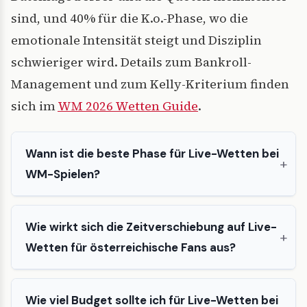
sind, und 40% für die K.o.-Phase, wo die
emotionale Intensität steigt und Disziplin
schwieriger wird. Details zum Bankroll-
Management und zum Kelly-Kriterium finden
sich im
WM 2026 Wetten Guide
.
Wann ist die beste Phase für Live-Wetten bei
WM-Spielen?
Wie wirkt sich die Zeitverschiebung auf Live-
Wetten für österreichische Fans aus?
Wie viel Budget sollte ich für Live-Wetten bei