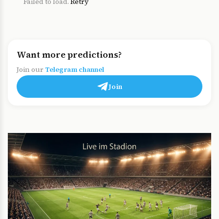
Failed to load.
Retry
Want more predictions?
Join our
Telegram channel
Join