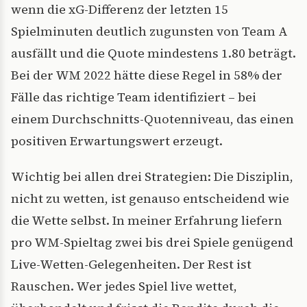
wenn die xG-Differenz der letzten 15
Spielminuten deutlich zugunsten von Team A
ausfällt und die Quote mindestens 1.80 beträgt.
Bei der WM 2022 hätte diese Regel in 58% der
Fälle das richtige Team identifiziert – bei
einem Durchschnitts-Quotenniveau, das einen
positiven Erwartungswert erzeugt.
Wichtig bei allen drei Strategien: Die Disziplin,
nicht zu wetten, ist genauso entscheidend wie
die Wette selbst. In meiner Erfahrung liefern
pro WM-Spieltag zwei bis drei Spiele genügend
Live-Wetten-Gelegenheiten. Der Rest ist
Rauschen. Wer jedes Spiel live wettet,