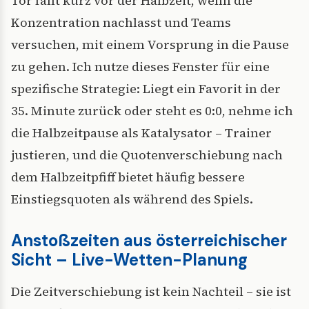
Tor fällt kurz vor der Halbzeit, wenn die
Konzentration nachlasst und Teams
versuchen, mit einem Vorsprung in die Pause
zu gehen. Ich nutze dieses Fenster für eine
spezifische Strategie: Liegt ein Favorit in der
35. Minute zurück oder steht es 0:0, nehme ich
die Halbzeitpause als Katalysator – Trainer
justieren, und die Quotenverschiebung nach
dem Halbzeitpfiff bietet häufig bessere
Einstiegsquoten als während des Spiels.
Anstoßzeiten aus österreichischer
Sicht – Live-Wetten-Planung
Die Zeitverschiebung ist kein Nachteil – sie ist