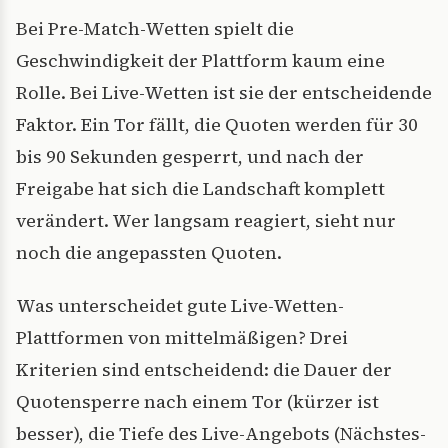
Bei Pre-Match-Wetten spielt die
Geschwindigkeit der Plattform kaum eine
Rolle. Bei Live-Wetten ist sie der entscheidende
Faktor. Ein Tor fällt, die Quoten werden für 30
bis 90 Sekunden gesperrt, und nach der
Freigabe hat sich die Landschaft komplett
verändert. Wer langsam reagiert, sieht nur
noch die angepassten Quoten.
Was unterscheidet gute Live-Wetten-
Plattformen von mittelmäßigen? Drei
Kriterien sind entscheidend: die Dauer der
Quotensperre nach einem Tor (kürzer ist
besser), die Tiefe des Live-Angebots (Nächstes-