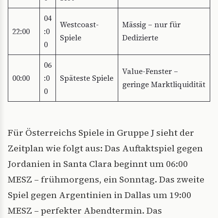
04
Westcoast-
Mässig – nur für
22:00
:0
Spiele
Dedizierte
0
06
Value-Fenster –
00:00
:0
Späteste Spiele
geringe Marktliquidität
0
Für Österreichs Spiele in Gruppe J sieht der
Zeitplan wie folgt aus: Das Auftaktspiel gegen
Jordanien in Santa Clara beginnt um 06:00
MESZ – frühmorgens, ein Sonntag. Das zweite
Spiel gegen Argentinien in Dallas um 19:00
MESZ – perfekter Abendtermin. Das