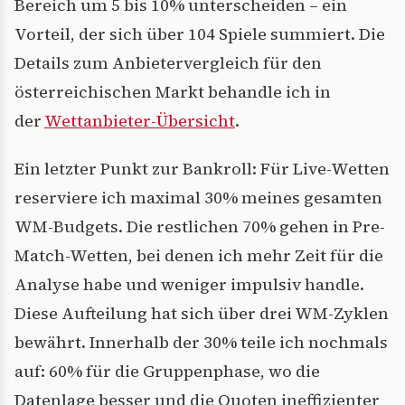
Bereich um 5 bis 10% unterscheiden – ein
Vorteil, der sich über 104 Spiele summiert. Die
Details zum Anbietervergleich für den
österreichischen Markt behandle ich in
der
Wettanbieter-Übersicht
.
Ein letzter Punkt zur Bankroll: Für Live-Wetten
reserviere ich maximal 30% meines gesamten
WM-Budgets. Die restlichen 70% gehen in Pre-
Match-Wetten, bei denen ich mehr Zeit für die
Analyse habe und weniger impulsiv handle.
Diese Aufteilung hat sich über drei WM-Zyklen
bewährt. Innerhalb der 30% teile ich nochmals
auf: 60% für die Gruppenphase, wo die
Datenlage besser und die Quoten ineffizienter