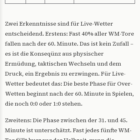
Zwei Erkenntnisse sind für Live-Wetter
entscheidend. Erstens: Fast 40% aller WM-Tore
fallen nach der 60. Minute. Das ist kein Zufall –
es ist die Konseqünz aus physischer
Ermüdung, taktischen Wechseln und dem
Druck, ein Ergebnis zu erzwingen. Für Live-
Wetter bedeutet das: Die beste Phase für Over-
Wetten beginnt nach der 60. Minute in Spielen,
die noch 0:0 oder 1:0 stehen.
Zweitens: Die Phase zwischen der 31. und 45.
Minute ist unterschätzt. Fast jedes fünfte WM-