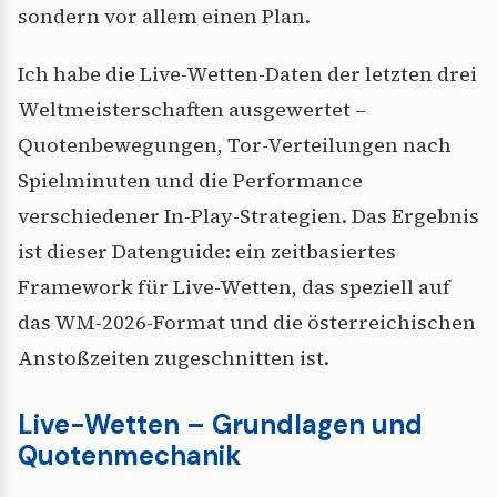
sondern vor allem einen Plan.
Ich habe die Live-Wetten-Daten der letzten drei
Weltmeisterschaften ausgewertet –
Quotenbewegungen, Tor-Verteilungen nach
Spielminuten und die Performance
verschiedener In-Play-Strategien. Das Ergebnis
ist dieser Datenguide: ein zeitbasiertes
Framework für Live-Wetten, das speziell auf
das WM-2026-Format und die österreichischen
Anstoßzeiten zugeschnitten ist.
Live-Wetten – Grundlagen und
Quotenmechanik