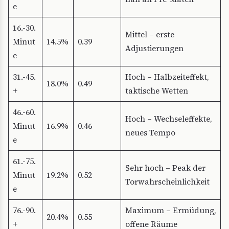
e
16.-30.
Mittel – erste
Minut
14.5%
0.39
Adjustierungen
e
31.-45.
Hoch – Halbzeiteffekt,
18.0%
0.49
+
taktische Wetten
46.-60.
Hoch – Wechseleffekte,
Minut
16.9%
0.46
neues Tempo
e
61.-75.
Sehr hoch – Peak der
Minut
19.2%
0.52
Torwahrscheinlichkeit
e
76.-90.
Maximum – Ermüdung,
20.4%
0.55
+
offene Räume