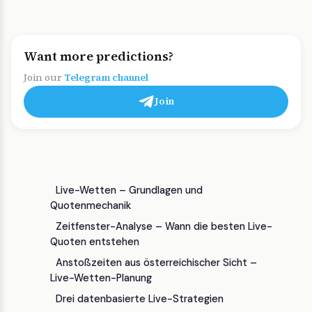
Want more predictions?
Join our
Telegram channel
Join
Live-Wetten – Grundlagen und
Quotenmechanik
Zeitfenster-Analyse – Wann die besten Live-
Quoten entstehen
Anstoßzeiten aus österreichischer Sicht –
Live-Wetten-Planung
Drei datenbasierte Live-Strategien