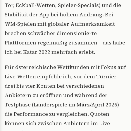
Tor, Eckball-Wetten, Spieler-Specials) und die
Stabilität der App bei hohem Andrang. Bei
WM-Spielen mit globaler Aufmerksamkeit
brechen schwächer dimensionierte
Plattformen regelmäßig zusammen – das habe
ich bei Katar 2022 mehrfach erlebt.
Für österreichische Wettkunden mit Fokus auf
Live-Wetten empfehle ich, vor dem Turnier
drei bis vier Konten bei verschiedenen
Anbietern zu eröffnen und während der
Testphase (Länderspiele im März/April 2026)
die Performance zu vergleichen. Quoten
können sich zwischen Anbietern im Live-