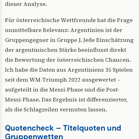
dieser Analyse.
Für österreichische Wettfreunde hat die Frage
unmittelbare Relevanz: Argentinien ist der
Gruppengegner in Gruppe J. Jede Einschätzung
der argentinischen Stärke beeinflusst direkt
die Bewertung der österreichischen Chancen.
Ich habe die Daten aus Argentiniens 35 Spielen
seit dem WM-Triumph 2022 ausgewertet –
aufgeteilt in die Messi-Phase und die Post-
Messi-Phase. Das Ergebnis ist differenzierter,
als die Schlagzeilen vermuten lassen.
Quotencheck – Titelquoten und
Gruppenwetten