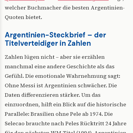
welcher Buchmacher die besten Argentinien-
Quoten bietet.
Argentinien-Steckbrief – der
Titelverteidiger in Zahlen
Zahlen lügen nicht – aber sie erzählen
manchmal eine andere Geschichte als das
Gefühl. Die emotionale Wahrnehmung sagt:
Ohne Messi ist Argentinien schwächer. Die
Daten differenzieren stärker. Um das
einzuordnen, hilft ein Blick auf die historische
Parallele: Brasilien ohne Pele ab 1974. Die
Selecao brauchte nach Peles Rücktritt 24 Jahre
für den nächsten WM-Titel (1994). Argentinien