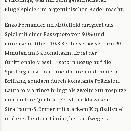
Flügelspieler im argentinischen Kader macht.
Enzo Fernandez im Mittelfeld dirigiert das
Spiel mit einer Passquote von 91% und
durchschnittlich 10.8 Schlüsselpässen pro 90
Minuten im Nationalteam. Er ist der
funktionale Messi-Ersatz in Bezug auf die
Spielorganisation – nicht durch individuelle
Brillanz, sondern durch konstante Präzision.
Lautaro Martinez bringt als zweite Sturmspitze
eine andere Qualität: Er ist der klassische
Strafraum-Stürmer mit starkem Kopfballspiel
und exzellentem Timing bei Laufwegen.