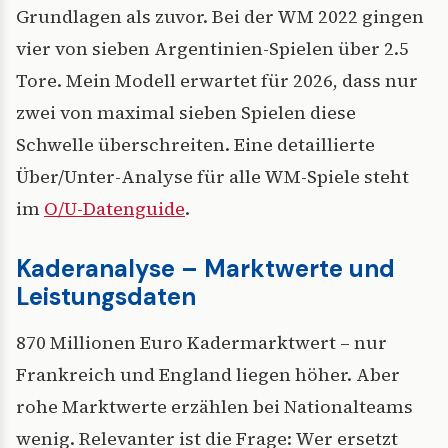
Grundlagen als zuvor. Bei der WM 2022 gingen
vier von sieben Argentinien-Spielen über 2.5
Tore. Mein Modell erwartet für 2026, dass nur
zwei von maximal sieben Spielen diese
Schwelle überschreiten. Eine detaillierte
Über/Unter-Analyse für alle WM-Spiele steht
im
O/U-Datenguide
.
Kaderanalyse – Marktwerte und
Leistungsdaten
870 Millionen Euro Kadermarktwert – nur
Frankreich und England liegen höher. Aber
rohe Marktwerte erzählen bei Nationalteams
wenig. Relevanter ist die Frage: Wer ersetzt