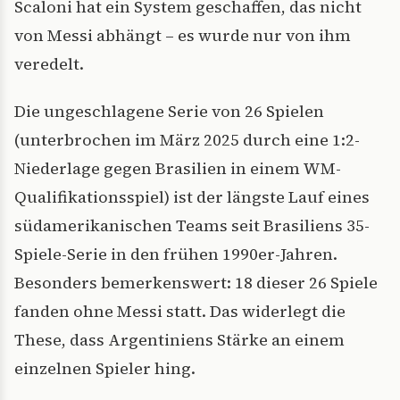
Scaloni hat ein System geschaffen, das nicht
von Messi abhängt – es wurde nur von ihm
veredelt.
Die ungeschlagene Serie von 26 Spielen
(unterbrochen im März 2025 durch eine 1:2-
Niederlage gegen Brasilien in einem WM-
Qualifikationsspiel) ist der längste Lauf eines
südamerikanischen Teams seit Brasiliens 35-
Spiele-Serie in den frühen 1990er-Jahren.
Besonders bemerkenswert: 18 dieser 26 Spiele
fanden ohne Messi statt. Das widerlegt die
These, dass Argentiniens Stärke an einem
einzelnen Spieler hing.