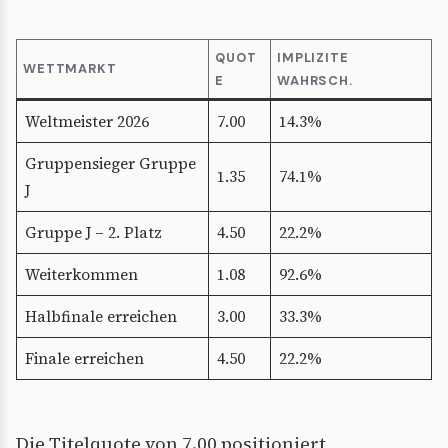
QUOT
IMPLIZITE
WETTMARKT
E
WAHRSCH.
Weltmeister 2026
7.00
14.3%
Gruppensieger Gruppe
1.35
74.1%
J
Gruppe J – 2. Platz
4.50
22.2%
Weiterkommen
1.08
92.6%
Halbfinale erreichen
3.00
33.3%
Finale erreichen
4.50
22.2%
Die Titelquote von 7.00 positioniert