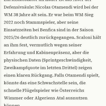
Defensivsäule: Nicolas Otamendi wird bei der
WM 38 Jahre alt sein. Er war beim WM-Sieg
2022 noch Stammspieler, aber seine
Einsatzzeiten bei Benfica sind in der Saison
2025/26 deutlich zurückgegangen. Scaloni hält
an ihm fest, vermutlich wegen seiner
Erfahrung und Kabinenpräsenz, aber die
physischen Daten (Sprintgeschwindigkeit,
Zweikampfquote im letzten Drittel) zeigen
einen klaren Rückgang. Falls Otamendi spielt,
könnte das eine Schwachstelle sein, die
schnelle Flügelspieler wie Österreichs
Wimmer oder Algeriens Atal ausnutzen
können.