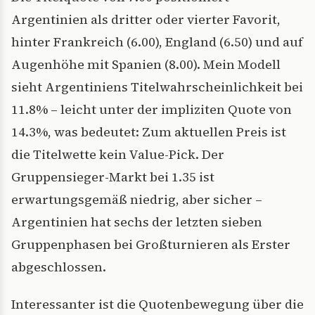
Argentinien als dritter oder vierter Favorit,
hinter Frankreich (6.00), England (6.50) und auf
Augenhöhe mit Spanien (8.00). Mein Modell
sieht Argentiniens Titelwahrscheinlichkeit bei
11.8% – leicht unter der impliziten Quote von
14.3%, was bedeutet: Zum aktuellen Preis ist
die Titelwette kein Value-Pick. Der
Gruppensieger-Markt bei 1.35 ist
erwartungsgemäß niedrig, aber sicher –
Argentinien hat sechs der letzten sieben
Gruppenphasen bei Großturnieren als Erster
abgeschlossen.
Interessanter ist die Quotenbewegung über die