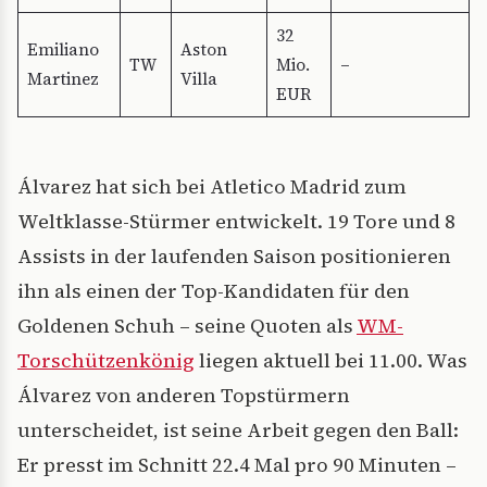
32
Emiliano
Aston
TW
Mio.
–
Martinez
Villa
EUR
Álvarez hat sich bei Atletico Madrid zum
Weltklasse-Stürmer entwickelt. 19 Tore und 8
Assists in der laufenden Saison positionieren
ihn als einen der Top-Kandidaten für den
Goldenen Schuh – seine Quoten als
WM-
Torschützenkönig
liegen aktuell bei 11.00. Was
Álvarez von anderen Topstürmern
unterscheidet, ist seine Arbeit gegen den Ball:
Er presst im Schnitt 22.4 Mal pro 90 Minuten –