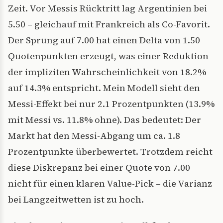
Zeit. Vor Messis Rücktritt lag Argentinien bei
5.50 – gleichauf mit Frankreich als Co-Favorit.
Der Sprung auf 7.00 hat einen Delta von 1.50
Quotenpunkten erzeugt, was einer Reduktion
der impliziten Wahrscheinlichkeit von 18.2%
auf 14.3% entspricht. Mein Modell sieht den
Messi-Effekt bei nur 2.1 Prozentpunkten (13.9%
mit Messi vs. 11.8% ohne). Das bedeutet: Der
Markt hat den Messi-Abgang um ca. 1.8
Prozentpunkte überbewertet. Trotzdem reicht
diese Diskrepanz bei einer Quote von 7.00
nicht für einen klaren Value-Pick – die Varianz
bei Langzeitwetten ist zu hoch.