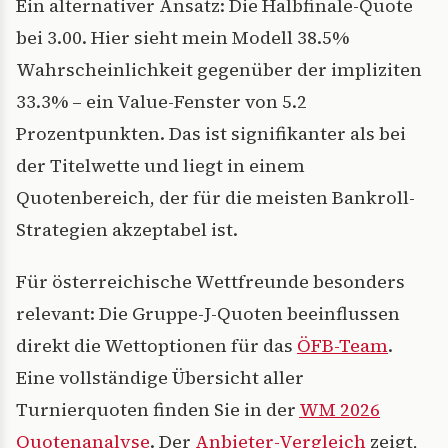
Ein alternativer Ansatz: Die Halbfinale-Quote
bei 3.00. Hier sieht mein Modell 38.5%
Wahrscheinlichkeit gegenüber der impliziten
33.3% – ein Value-Fenster von 5.2
Prozentpunkten. Das ist signifikanter als bei
der Titelwette und liegt in einem
Quotenbereich, der für die meisten Bankroll-
Strategien akzeptabel ist.
Für österreichische Wettfreunde besonders
relevant: Die Gruppe-J-Quoten beeinflussen
direkt die Wettoptionen für das
ÖFB-Team
.
Eine vollständige Übersicht aller
Turnierquoten finden Sie in der
WM 2026
Quotenanalyse
. Der
Anbieter-Vergleich
zeigt,