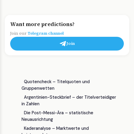
Want more predictions?
Join our
Telegram channel
Join
Quotencheck – Titelquoten und
Gruppenwetten
Argentinien-Steckbrief – der Titelverteidiger
in Zahlen
Die Post-Messi-Ära – statistische
Neuausrichtung
Kaderanalyse – Marktwerte und