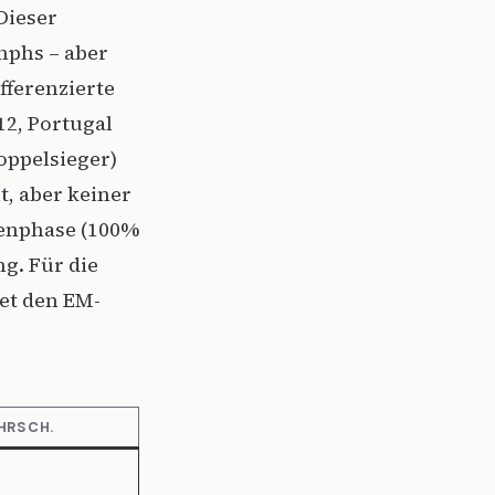
 Dieser
mphs – aber
fferenzierte
12, Portugal
Doppelsieger)
t, aber keiner
penphase (100%
g. Für die
tet den EM-
HRSCH.