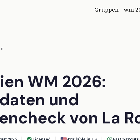
Gruppen
wm 2
en
ien WM 2026:
daten und
encheck von La R
ust 2026
Licensed
Available in US
Fast payouts