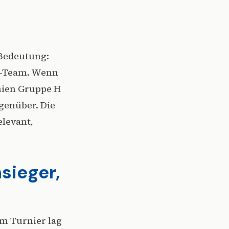
 Bedeutung:
FB-Team. Wenn
nien Gruppe H
egenüber. Die
elevant,
sieger,
m Turnier lag