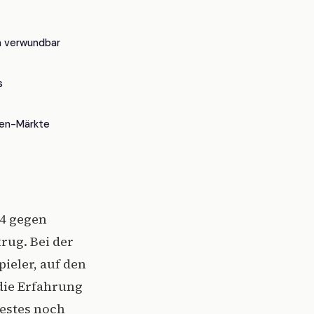
n verwundbar
s
en-Märkte
24 gegen
trug. Bei der
ieler, auf den
die Erfahrung
Bestes noch