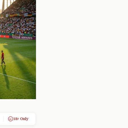
18+ Only
18+