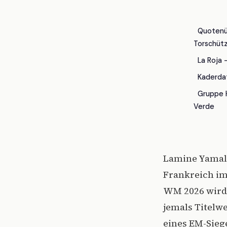
Quotenüb
Torschüt
La Roja 
Kaderdat
Gruppe H
Verde
Lamine Yamal w
Frankreich im 
WM 2026 wird e
jemals Titelw
eines EM-Siege