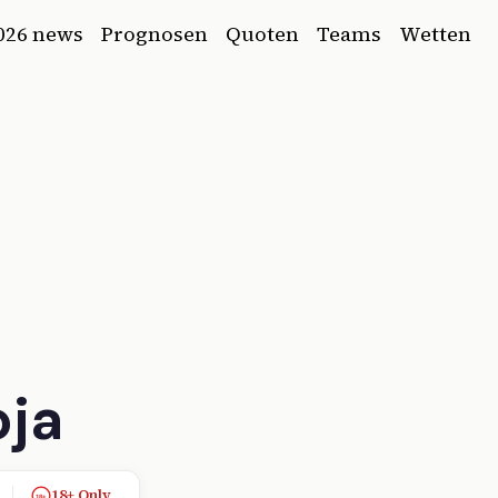
026 news
Prognosen
Quoten
Teams
Wetten
oja
18+ Only
18+