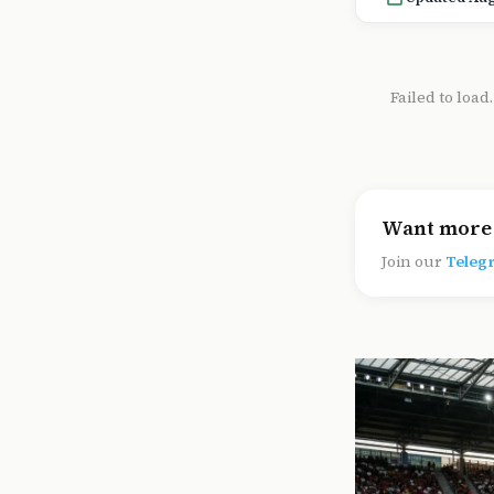
Failed to load
Want more 
Join our
Teleg