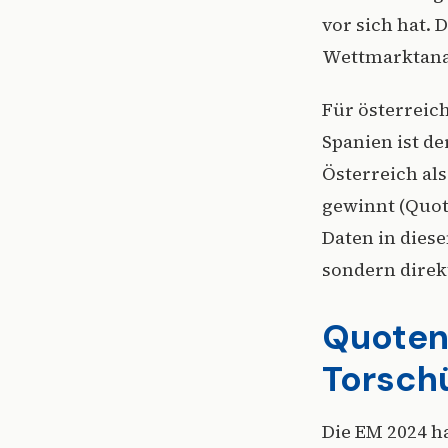
vor sich hat. 
Wettmarktanal
Für österreic
Spanien ist d
Österreich al
gewinnt (Quote
Daten in diese
sondern direk
Quotenü
Torsch
Die EM 2024 h