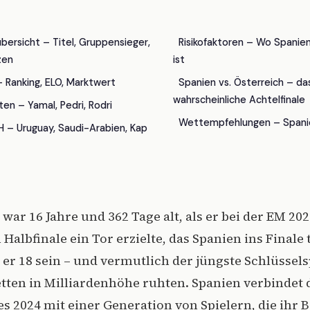
ersicht – Titel, Gruppensieger,
Risikofaktoren – Wo Spanie
zen
ist
– Ranking, ELO, Marktwert
Spanien vs. Österreich – da
wahrscheinliche Achtelfinale
en – Yamal, Pedri, Rodri
Wettempfehlungen – Spani
 – Uruguay, Saudi-Arabien, Kap
ar 16 Jahre und 362 Tage alt, als er bei der EM 20
Halbfinale ein Tor erzielte, das Spanien ins Finale 
r 18 sein – und vermutlich der jüngste Schlüsselsp
etten in Milliardenhöhe ruhten. Spanien verbindet 
s 2024 mit einer Generation von Spielern, die ihr 