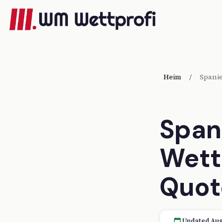
Heim
/
Spani
Span
Wett
Quot
Updated Aug