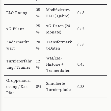
T
35
Modifiziertes
ELO-Rating
0.68
%
ELO (3 Jahre)
25
xG-Daten (24
xG-Bilanz
0.62
%
Monate)
Kadermarkt
20
Transfermark
0.68
wert
%
t-Daten
WM/EM-
Turniererfahr
12
Historie +
0.45
ung / Trainer
%
Trainerdaten
Gruppenausl
Simulierte
osung / K.o.-
8%
0.38
Turnierpfade
Pfad