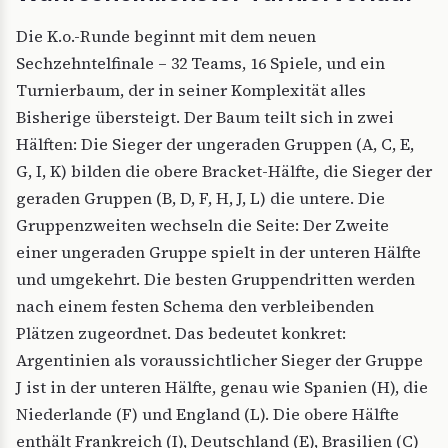
Die K.o.-Runde beginnt mit dem neuen
Sechzehntelfinale – 32 Teams, 16 Spiele, und ein
Turnierbaum, der in seiner Komplexität alles
Bisherige übersteigt. Der Baum teilt sich in zwei
Hälften: Die Sieger der ungeraden Gruppen (A, C, E,
G, I, K) bilden die obere Bracket-Hälfte, die Sieger der
geraden Gruppen (B, D, F, H, J, L) die untere. Die
Gruppenzweiten wechseln die Seite: Der Zweite
einer ungeraden Gruppe spielt in der unteren Hälfte
und umgekehrt. Die besten Gruppendritten werden
nach einem festen Schema den verbleibenden
Plätzen zugeordnet. Das bedeutet konkret:
Argentinien als voraussichtlicher Sieger der Gruppe
J ist in der unteren Hälfte, genau wie Spanien (H), die
Niederlande (F) und England (L). Die obere Hälfte
enthält Frankreich (I), Deutschland (E), Brasilien (C)