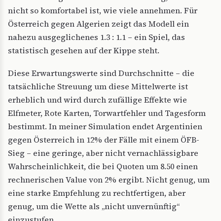
nicht so komfortabel ist, wie viele annehmen. Für
Österreich gegen Algerien zeigt das Modell ein
nahezu ausgeglichenes 1.3 : 1.1 – ein Spiel, das
statistisch gesehen auf der Kippe steht.
Diese Erwartungswerte sind Durchschnitte – die
tatsächliche Streuung um diese Mittelwerte ist
erheblich und wird durch zufällige Effekte wie
Elfmeter, Rote Karten, Torwartfehler und Tagesform
bestimmt. In meiner Simulation endet Argentinien
gegen Österreich in 12% der Fälle mit einem ÖFB-
Sieg – eine geringe, aber nicht vernachlässigbare
Wahrscheinlichkeit, die bei Quoten um 8.50 einen
rechnerischen Value von 2% ergibt. Nicht genug, um
eine starke Empfehlung zu rechtfertigen, aber
genug, um die Wette als „nicht unvernünftig“
einzustufen.