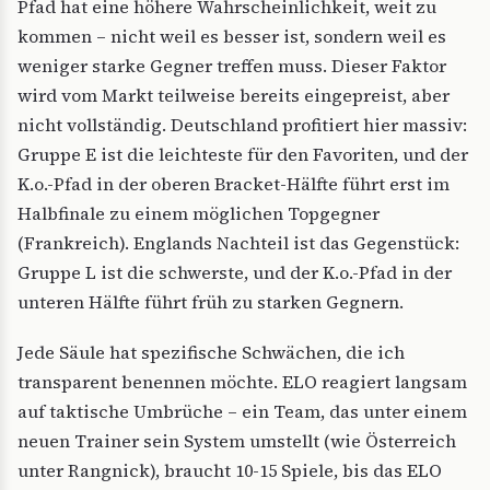
Pfad hat eine höhere Wahrscheinlichkeit, weit zu
kommen – nicht weil es besser ist, sondern weil es
weniger starke Gegner treffen muss. Dieser Faktor
wird vom Markt teilweise bereits eingepreist, aber
nicht vollständig. Deutschland profitiert hier massiv:
Gruppe E ist die leichteste für den Favoriten, und der
K.o.-Pfad in der oberen Bracket-Hälfte führt erst im
Halbfinale zu einem möglichen Topgegner
(Frankreich). Englands Nachteil ist das Gegenstück:
Gruppe L ist die schwerste, und der K.o.-Pfad in der
unteren Hälfte führt früh zu starken Gegnern.
Jede Säule hat spezifische Schwächen, die ich
transparent benennen möchte. ELO reagiert langsam
auf taktische Umbrüche – ein Team, das unter einem
neuen Trainer sein System umstellt (wie Österreich
unter Rangnick), braucht 10-15 Spiele, bis das ELO