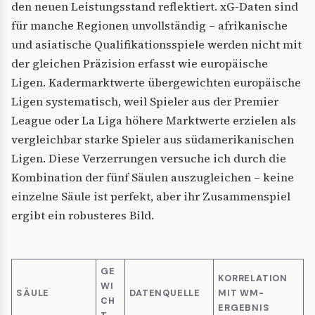
den neuen Leistungsstand reflektiert. xG-Daten sind
für manche Regionen unvollständig – afrikanische
und asiatische Qualifikationsspiele werden nicht mit
der gleichen Präzision erfasst wie europäische
Ligen. Kadermarktwerte übergewichten europäische
Ligen systematisch, weil Spieler aus der Premier
League oder La Liga höhere Marktwerte erzielen als
vergleichbar starke Spieler aus südamerikanischen
Ligen. Diese Verzerrungen versuche ich durch die
Kombination der fünf Säulen auszugleichen – keine
einzelne Säule ist perfekt, aber ihr Zusammenspiel
ergibt ein robusteres Bild.
GE
KORRELATION
WI
SÄULE
DATENQUELLE
MIT WM-
CH
ERGEBNIS