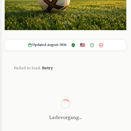
Updated August 2026
18+
Failed to load.
Retry
Ladevorgang...