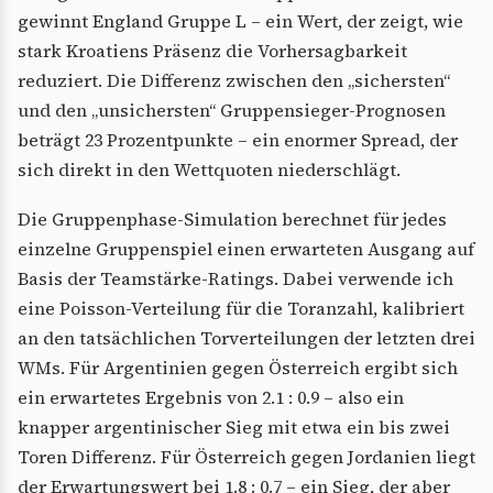
gewinnt England Gruppe L – ein Wert, der zeigt, wie
stark Kroatiens Präsenz die Vorhersagbarkeit
reduziert. Die Differenz zwischen den „sichersten“
und den „unsichersten“ Gruppensieger-Prognosen
beträgt 23 Prozentpunkte – ein enormer Spread, der
sich direkt in den Wettquoten niederschlägt.
Die Gruppenphase-Simulation berechnet für jedes
einzelne Gruppenspiel einen erwarteten Ausgang auf
Basis der Teamstärke-Ratings. Dabei verwende ich
eine Poisson-Verteilung für die Toranzahl, kalibriert
an den tatsächlichen Torverteilungen der letzten drei
WMs. Für Argentinien gegen Österreich ergibt sich
ein erwartetes Ergebnis von 2.1 : 0.9 – also ein
knapper argentinischer Sieg mit etwa ein bis zwei
Toren Differenz. Für Österreich gegen Jordanien liegt
der Erwartungswert bei 1.8 : 0.7 – ein Sieg, der aber