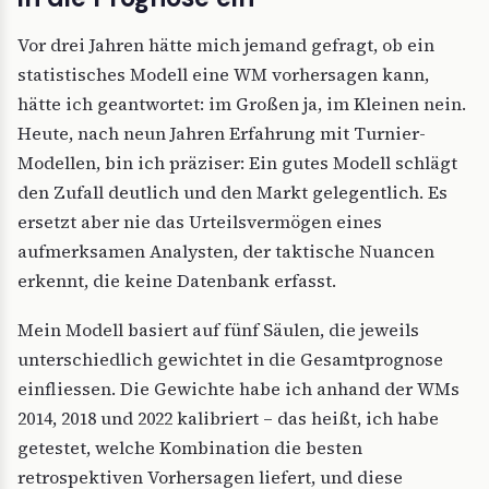
Vor drei Jahren hätte mich jemand gefragt, ob ein
statistisches Modell eine WM vorhersagen kann,
hätte ich geantwortet: im Großen ja, im Kleinen nein.
Heute, nach neun Jahren Erfahrung mit Turnier-
Modellen, bin ich präziser: Ein gutes Modell schlägt
den Zufall deutlich und den Markt gelegentlich. Es
ersetzt aber nie das Urteilsvermögen eines
aufmerksamen Analysten, der taktische Nuancen
erkennt, die keine Datenbank erfasst.
Mein Modell basiert auf fünf Säulen, die jeweils
unterschiedlich gewichtet in die Gesamtprognose
einfliessen. Die Gewichte habe ich anhand der WMs
2014, 2018 und 2022 kalibriert – das heißt, ich habe
getestet, welche Kombination die besten
retrospektiven Vorhersagen liefert, und diese