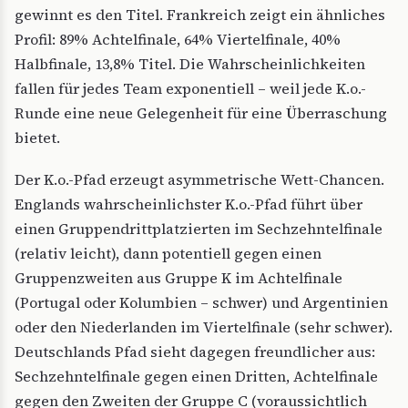
gewinnt es den Titel. Frankreich zeigt ein ähnliches
Profil: 89% Achtelfinale, 64% Viertelfinale, 40%
Halbfinale, 13,8% Titel. Die Wahrscheinlichkeiten
fallen für jedes Team exponentiell – weil jede K.o.-
Runde eine neue Gelegenheit für eine Überraschung
bietet.
Der K.o.-Pfad erzeugt asymmetrische Wett-Chancen.
Englands wahrscheinlichster K.o.-Pfad führt über
einen Gruppendrittplatzierten im Sechzehntelfinale
(relativ leicht), dann potentiell gegen einen
Gruppenzweiten aus Gruppe K im Achtelfinale
(Portugal oder Kolumbien – schwer) und Argentinien
oder den Niederlanden im Viertelfinale (sehr schwer).
Deutschlands Pfad sieht dagegen freundlicher aus:
Sechzehntelfinale gegen einen Dritten, Achtelfinale
gegen den Zweiten der Gruppe C (voraussichtlich