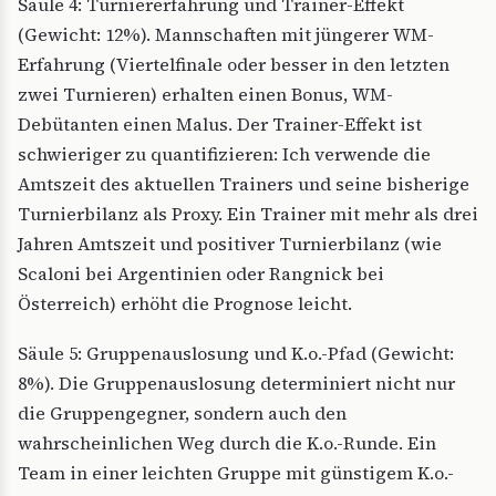
Säule 4: Turniererfahrung und Trainer-Effekt
(Gewicht: 12%). Mannschaften mit jüngerer WM-
Erfahrung (Viertelfinale oder besser in den letzten
zwei Turnieren) erhalten einen Bonus, WM-
Debütanten einen Malus. Der Trainer-Effekt ist
schwieriger zu quantifizieren: Ich verwende die
Amtszeit des aktuellen Trainers und seine bisherige
Turnierbilanz als Proxy. Ein Trainer mit mehr als drei
Jahren Amtszeit und positiver Turnierbilanz (wie
Scaloni bei Argentinien oder Rangnick bei
Österreich) erhöht die Prognose leicht.
Säule 5: Gruppenauslosung und K.o.-Pfad (Gewicht:
8%). Die Gruppenauslosung determiniert nicht nur
die Gruppengegner, sondern auch den
wahrscheinlichen Weg durch die K.o.-Runde. Ein
Team in einer leichten Gruppe mit günstigem K.o.-