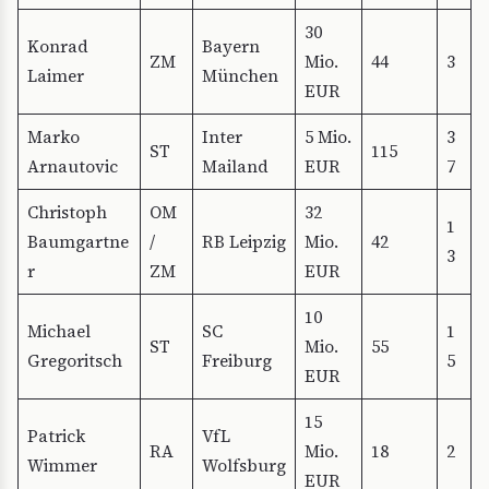
30
Konrad
Bayern
ZM
Mio.
44
3
Laimer
München
EUR
Marko
Inter
5 Mio.
3
ST
115
Arnautovic
Mailand
EUR
7
Christoph
OM
32
1
Baumgartne
/
RB Leipzig
Mio.
42
3
r
ZM
EUR
10
Michael
SC
1
ST
Mio.
55
Gregoritsch
Freiburg
5
EUR
15
Patrick
VfL
RA
Mio.
18
2
Wimmer
Wolfsburg
EUR