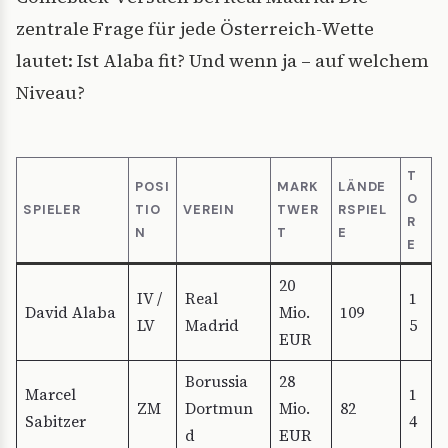
zentrale Frage für jede Österreich-Wette
lautet: Ist Alaba fit? Und wenn ja – auf welchem
Niveau?
T
POSI
MARK
LÄNDE
O
SPIELER
TIO
VEREIN
TWER
RSPIEL
R
N
T
E
E
20
IV /
Real
1
David Alaba
Mio.
109
LV
Madrid
5
EUR
Borussia
28
Marcel
1
ZM
Dortmun
Mio.
82
Sabitzer
4
d
EUR